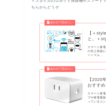
＋スタイルのロボット掃除機やスマート
ちらからどうぞ
【＋st
と。＋s
スマート家電
の売上実績
ートマル...
【202
おすすめ
スマート家
プや家電量
っているコン.